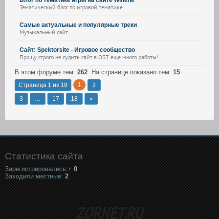
Блог по тематике игры на сайте Winene
Тематический блог по игровой тематике
Самые актуальные и популярные треки
Музыкальный сайт
Сайт: Spektorsite - Игровое сообщество
Прощу строго не судить сайт в ОБТ еще много работы!
В этом форуме тем:
262
. На странице показано тем:
15
.
1
Страница
1
из
18
2
3
…
17
18
»
Статистика сайта
Зарегистрировались:+
0
Заходили местные:
2