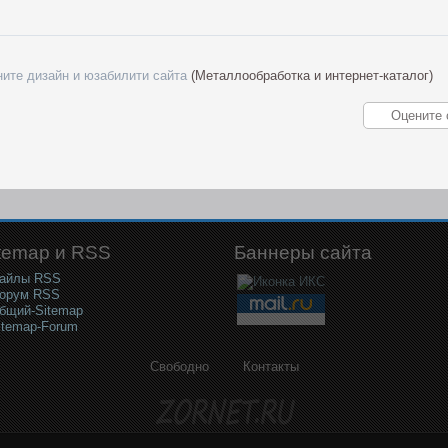
ите дизайн и юзабилити сайта
(Металлообработка и интернет-каталог)
temap и RSS
Баннеры сайта
айлы RSS
орум RSS
бщий-Sitemap
itemap-Forum
Свободно
Контакты