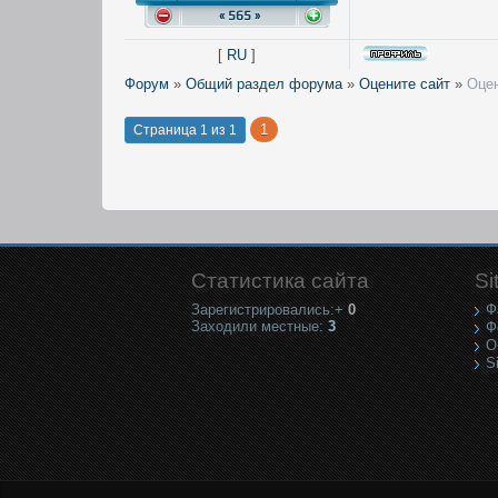
« 565 »
[
RU
]
Форум
»
Общий раздел форума
»
Оцените сайт
»
Оцен
1
Страница
1
из
1
Статистика сайта
Si
Зарегистрировались:+
0
Ф
Заходили местные:
3
Ф
О
S