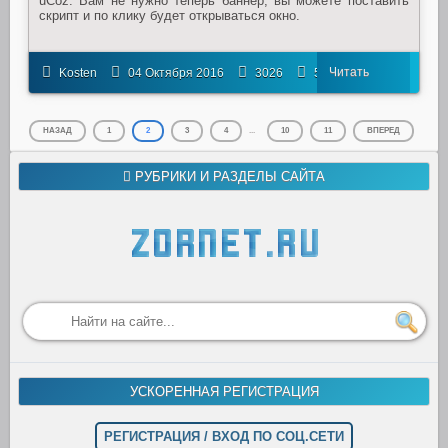
uCoz. Вам не нужно теперь баннер, вы можете поставить
скрипт и по клику будет открываться окно.
Читать
Kosten
04 Октября 2016
3026
5
далее
НАЗАД
1
2
3
4
...
10
11
ВПЕРЕД
РУБРИКИ И РАЗДЕЛЫ САЙТА
УСКОРЕННАЯ РЕГИСТРАЦИЯ
РЕГИСТРАЦИЯ / ВХОД ПО СОЦ.СЕТИ