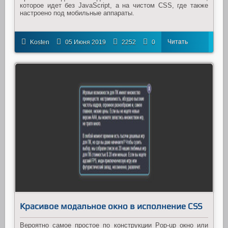
которое идет без JavaScript, а на чистом CSS, где также
настроено под мобильные аппараты.
Читать
Kosten
05 Июня 2019
2252
0
далее
Красивое модальное окно в исполнение CSS
Вероятно самое простое по конструкции Pop-up окно или