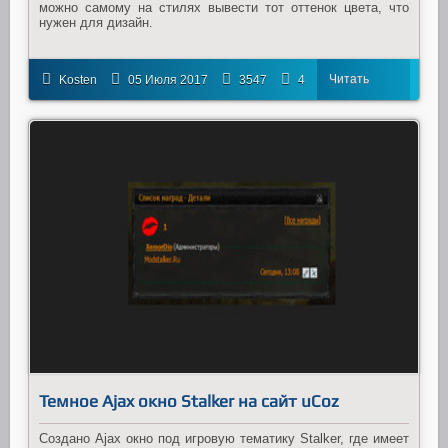
можно самому на стилях вывести тот оттенок цвета, что
нужен для дизайн.
Читать
Kosten
05 Июля 2017
3547
4
далее
Темное Ajax окно Stalker на сайт uCoz
Создано Ajax окно под игровую тематику Stalker, где имеет