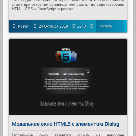
стиле при открытии страницы или сайта, где задействовано
HTML, CSS и JavaScript в работе.
Читать
Kosten
24 Октября 2019
2243
1
далее
Модальное окно HTML5 с элементом Dialog
Модальное окно является одним из наиболее