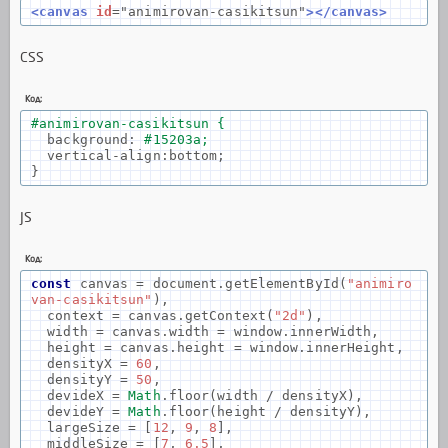
<canvas
id
=
"animirovan-casikitsun"
></canvas>
CSS
Код:
#animirovan-casikitsun {
background
:
#15203a;
vertical
-
align
:
bottom
;
}
JS
Код:
const
canvas
=
document
.
getElementById
(
"animiro
van-casikitsun"
),
context
=
canvas
.
getContext
(
"2d"
),
width
=
canvas
.
width
=
window
.
innerWidth
,
height
=
canvas
.
height
=
window
.
innerHeight
,
densityX
=
60
,
densityY
=
50
,
devideX
=
Math
.
floor
(
width
/
densityX
),
devideY
=
Math
.
floor
(
height
/
densityY
),
largeSize
=
[
12
,
9
,
8
],
middleSize
=
[
7
,
6.5
],