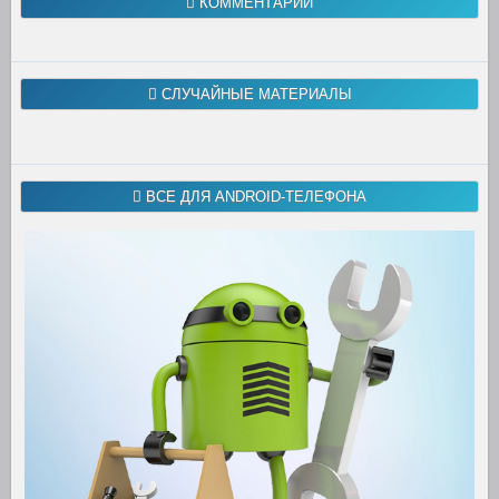
КОММЕНТАРИИ
}
}
}
}
СЛУЧАЙНЫЕ МАТЕРИАЛЫ
function
draw
(
array
){
checkDistance
(
array
);
for
(
var
i
=
0
,
len
=
array
.
length
;
i
<
len
;
i
++){
var
p
=
array
[
i
];
p
.
update
();
ВСЕ ДЛЯ ANDROID-ТЕЛЕФОНА
context
.
globalAlpha
=
1
;
context
.
fillStyle
=
p
.
color
;
context
.
beginPath
();
context
.
arc
(
p
.
x
,
p
.
y
,
p
.
r
,
0
,
Math
.
PI
*
2
,
fa
lse
);
context
.
fill
();
}
}
render
();
function
render
(){
context
.
clearRect
(
0
,
0
,
width
,
height
);
draw
(
smallParticles
);
draw
(
middleParticles
);
draw
(
largeParticles
);
requestAnimationFrame
(
render
);
}