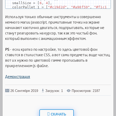
smallSize
=
[
6
,
4
],
colorPallet_1
=
[
"#c19d2d"
,
"#a90f59"
,
"#f1c1
4c"
,
"#1cbbd2"
],
colorPallet_2
=
[
"#9e7510"
,
"#30525aB"
,
"#266
Используя только обычные инструменты и совершенно
e7d"
],
немного магии Javascript, примитивные точки на экране
colorPallet_3
=
[
"#443106"
,
"#103f4a"
],
начинают хаотично двигаться, подпрыгивать, которые не
originSpeed
=
.
1
,
speed2
=
1.4
;
станут реагировать на курсор, так как это чистый фон,
который выполнен с анимационным эффектом.
var
largeParticles
=
[],
middleParticles
=
[],
smallParticles
=
[],
PS
- если кратко по настройке, то здесь цветовой фон
collision
=
false
;
ставится в стилистике CSS, а вот сами предметы, виде частиц,
вот их нужно по цветовой гамме прописывать в
class
Particle
{
constructor
(
x
,
y
,
size
,
color
){
прикрепленном js файле.
this
.
x
=
x
;
this
.
y
=
y
;
Демонстрация
this
.
r
=
size
;
this
.
angle
=
Math
.
random
()
*
Math
.
PI
*
2
;
this
.
vx
=
originSpeed
*
Math
.
cos
(
this
.
angle
);
this
.
vy
=
originSpeed
*
Math
.
sin
(
this
.
angle
);
26 Сентября 2019
Загрузок: 1
Просмотров: 2187
this
.
color
=
color
;
}
update
(){
if
(
this
.
x
-
this
.
r
<
0
||
this
.
x
+
this
.
r
>
w
СКАЧАТЬ
idth
){