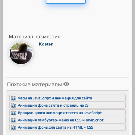
this
.
vx
*=
-
1
;
}
else
if
(
this
.
y
-
this
.
r
<
0
||
this
.
y
+
th
is
.
r
>
height
){
this
.
vy
*=
-
1
;
}
if
(!
collision
){
Материал разместил
var
cv
=
{
s
:
this
.
currentSpeed
(),
a
:
this
.
curre
Kosten
ntAngle
()};
if
(
originSpeed
<
cv
.
s
){
this
.
vx
-=
Math
.
cos
(
cv
.
a
)
*
(
cv
.
s
-
originSpe
ed
)
*
.
1
;
this
.
vy
-=
Math
.
sin
(
cv
.
a
)
*
(
cv
.
s
-
originSpe
ed
)
*
.
1
;
}
Похожие материалы
}
this
.
x
+=
this
.
vx
;
Часы на JavaScript и анимация для сайта
this
.
y
+=
this
.
vy
;
}
Анимация фона сайта и страниц на JS
Вращающаяся анимация текста на JavaScript
currentSpeed
(){
return
Math
.
sqrt
(
this
.
vx
*
this
.
vx
+
this
.
vy
Анимация гамбургер-меню на CSS и JavaScript
*
this
.
vy
);
Анимация фона для сайта на HTML + CSS
}