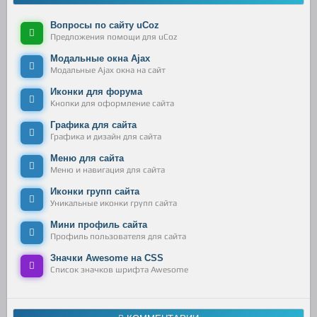
s
)
){
Вопросы по сайту uCoz
context
.
globalAlpha
=
.
4
;
Предложения помощи для uCoz
if
(
array
===
largeParticles
){
Модальные окна Ajax
context
.
strokeStyle
=
"#fff"
;
Модальные Ajax окна на сайт
}
else
if
(
array
===
middleParticles
){
context
.
strokeStyle
=
"#666"
;
Иконки для форума
}
else
if
(
array
===
smallParticles
){
Кнопки для оформление сайта
context
.
strokeStyle
=
"#333"
;
}
Графика для сайта
Графика и дизайн для сайта
context
.
beginPath
();
Меню для сайта
context
.
moveTo
(
p0
.
x
,
p0
.
y
);
Меню и навигация для сайта
context
.
lineTo
(
p1
.
x
,
p1
.
y
);
context
.
stroke
();
Иконки групп сайта
}
Уникальные иконки групп сайта
if
(
pDistance
<
(
p0
.
r
+
p1
.
r
)
*
(
p0
.
r
+
p1
.
r
))
Мини профиль сайта
{
Профиль пользователя для сайта
collision
=
true
;
p1
.
vx
=
Math
.
cos
(
pAngle
)
*
speed2
;
Значки Awesome на CSS
p1
.
vy
=
Math
.
sin
(
pAngle
)
*
speed2
;
Список значков шрифта Awesome
p0
.
vx
=
-
Math
.
cos
(
pAngle
)
*
speed2
;
p0
.
vy
=
-
Math
.
sin
(
pAngle
)
*
speed2
;
}
else
{
collision
=
false
;