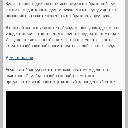
background
-
image
:
url
(
"https://zornet.ru/CSS-
Здесь отлично сделано скольжение для изображений, где
ZORNET/Kodak_saita/Asvaged/dekulased/auto.jp
также есть две кнопки для следующего и предыдущего их
g"
);
помощью вы можете изменить изображения вручную.
}
.
carousel
.
carousel
-
item
:
last
-
of
-
type
{
В нижней части вы можете наблюдать ползунок, где как раз
background
-
image
:
url
(
"https://zornet.ru/CSS-
увидеть количество точек, что идут в продолговатом стиле.
ZORNET/Kodak_saita/Asvaged/dekulased/design.jp
g"
);
И осуществляет точный подсчет в зависимости от того,
}
сколько изображений присутствует в самой основе слайда.
.
carousel
-
control
-
prev
-
icon
,
.
carousel
-
control
-
next
-
icon
{
Демонстрация
width
:
50px
;
height
:
50px
;
Если вы сейчас думаете о том, каков на самом деле этот
}
адаптивный слайдер изображений, посмотрите
предварительный просмотр, который приведенный ниже.