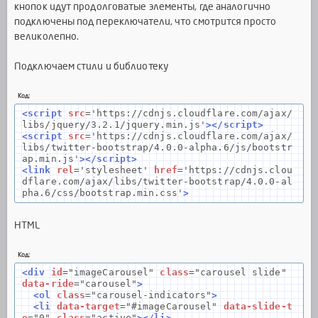
кнопок идут продолговатые элементы, где аналогично
подключены под переключатели, что смотрится просто
великолепно.
Подключаем стили и библиотеку
Код:
<script
src
=
'https://cdnjs.cloudflare.com/ajax/
libs/jquery/3.2.1/jquery.min.js'
></script>
<script
src
=
'https://cdnjs.cloudflare.com/ajax/
libs/twitter-bootstrap/4.0.0-alpha.6/js/bootstr
ap.min.js'
></script>
<link
rel
=
'stylesheet'
href
=
'https://cdnjs.clou
dflare.com/ajax/libs/twitter-bootstrap/4.0.0-al
pha.6/css/bootstrap.min.css'
>
HTML
Код:
<div
id
=
"imageCarousel"
class
=
"carousel slide"
data-ride
=
"carousel"
>
<ol
class
=
"carousel-indicators"
>
<li
data-target
=
"#imageCarousel"
data-slide-t
o
=
"0"
class
=
"active"
></li>