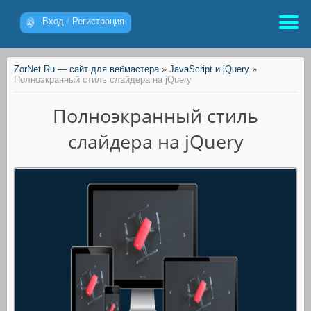
Вход
/
Регистрация
ZorNet.Ru — сайт для вебмастера
»
JavaScript и jQuery
»
Полноэкранный стиль слайдера на jQuery
Полноэкранный стиль
слайдера на jQuery