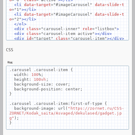
<li
data-target
=
"#imageCarousel"
data-slide-t
o
=
"1"
></li>
<li
data-target
=
"#imageCarousel"
data-slide-t
o
=
"2"
></li>
</ol>
<div
class
=
"carousel-inner"
role
=
"listbox"
>
<div
class
=
"carousel-item active"
></div>
<div
id
=
"target"
class
=
"carousel-item"
></div>
<div
class
=
"carousel-item"
></div>
</div>
CSS
<a
class
=
"carousel-control-prev"
href
=
"#image
Carousel"
role
=
"button"
data-slide
=
"prev"
>
<span
class
=
"carousel-control-prev-icon"
aria
Код:
-hidden
=
"true"
></span>
.
carousel
.
carousel
-
item
{
<span
class
=
"sr-only"
>
Previous
</span>
width
:
100
%;
</a>
height
:
100vh
;
<a
class
=
"carousel-control-next"
href
=
"#image
background
-
size
:
cover
;
Carousel"
role
=
"button"
data-slide
=
"next"
>
background
-
position
:
center
;
<span
class
=
"carousel-control-next-icon"
aria
}
-hidden
=
"true"
></span>
<span
class
=
"sr-only"
>
Next
</span>
.
carousel
.
carousel
-
item
:
first
-
of
-
type
{
</a>
background
-
image
:
url
(
"https://zornet.ru/CSS-
</div>
ZORNET/Kodak_saita/Asvaged/dekulased/gadget.jp
g"
);
}
.
carousel
.
carousel
-
item
:
nth
-
of
-
type
(
2
)
{