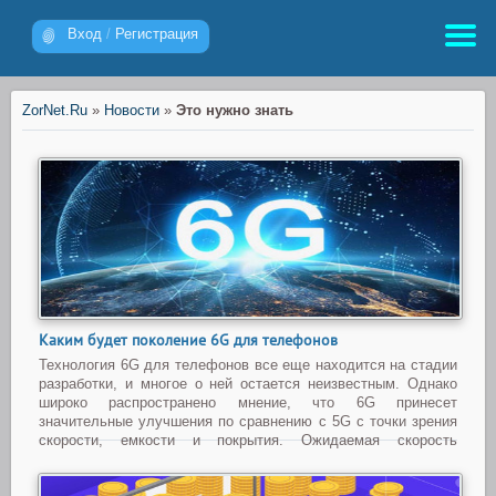
Вход
/
Регистрация
ZorNet.Ru
»
Новости
»
Это нужно знать
Каким будет поколение 6G для телефонов
Технология 6G для телефонов все еще находится на стадии
разработки, и многое о ней остается неизвестным. Однако
широко распространено мнение, что 6G принесет
значительные улучшения по сравнению с 5G с точки зрения
скорости, емкости и покрытия. Ожидаемая скорость
передачи данных для 6G будет намного выше, чем для 5G,
...
Читать дальше »