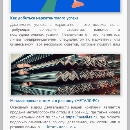
Как добиться маркетингового успеха
Достижение успеха в маркетинге — это высокая цель,
требующая сочетания стратегии, навыков и
последовательных усилий. Независимо от того, являетесь
ли вы предпринимателем, специалистом по маркетингу или
бизнесменом, вот несколько советов, которые помогут вам
добиться успеха в маркетинге. Также откройте для себя
искусс
...
Читать дальше »
Металлопрокат оптом и в розницу «МЕТАЛЛ-РС»
Основным видом деятельности нашей компании является
продажа металлопроката оптом и в розницу, где также имеем
официальный сайт по ссылке
https://metall-rs.ru
, где можете
подробно ознакомится по осуществлению, как оптом или в
розницу самых р
...
Читать дальше »