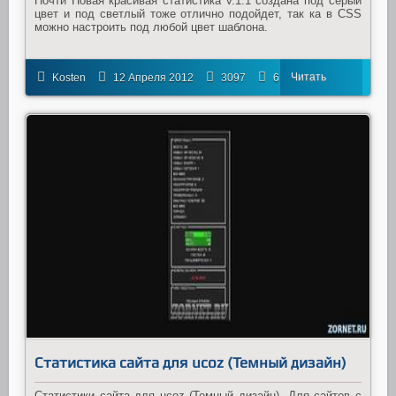
Почти Новая красивая статистика v.1.1 создана под серый
цвет и под светлый тоже отлично подойдет, так ка в CSS
можно настроить под любой цвет шаблона.
Читать
Kosten
12 Апреля 2012
3097
6
далее
Статистика сайта для ucoz (Темный дизайн)
Статистики сайта для ucoz (Темный дизайн). Для сайтов с