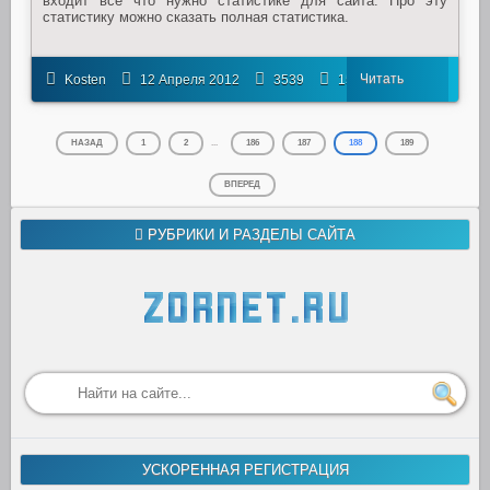
входит все что нужно статистике для сайта. Про эту
статистику можно сказать полная статистика.
Читать
Kosten
12 Апреля 2012
3539
15
далее
НАЗАД
1
2
...
186
187
188
189
ВПЕРЕД
РУБРИКИ И РАЗДЕЛЫ САЙТА
УСКОРЕННАЯ РЕГИСТРАЦИЯ