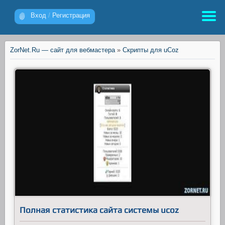
Вход
/
Регистрация
ZorNet.Ru — сайт для вебмастера
»
Скрипты для uCoz
Полная статистика сайта системы ucoz