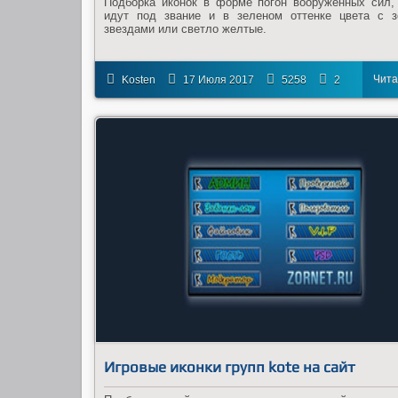
Подборка иконок в форме погон вооруженных сил,
идут под звание и в зеленом оттенке цвета с 
звездами или светло желтые.
Чита
Kosten
17 Июля 2017
5258
2
дал
Игровые иконки групп kote на сайт