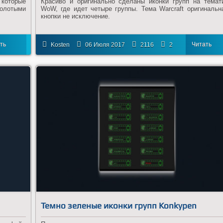
 которые
Красиво и оригинально сделаны иконки групп на темат
золотыми
WoW, где идет четыре группы. Тема Warcraft оригинальн
кнопки не исключение.
ть
Читать
Kosten
06 Июля 2017
2116
2
ее
далее
Темно зеленые иконки групп Konkypen