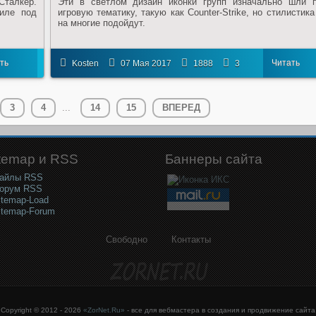
Сталкер.
Эти в светлом дизайн иконки групп изначально шли 
иле под
игровую тематику, такую как Counter-Strike, но стилистика
на многие подойдут.
ть
Читать
Kosten
07 Мая 2017
1888
3
ее
далее
3
4
...
14
15
ВПЕРЕД
temap и RSS
Баннеры сайта
айлы RSS
орум RSS
itemap-Load
itemap-Forum
Свободно
Контакты
Copyright © 2012 - 2026
«ZorNet.Ru»
- все для вебмастера в создания и продвижение сайта