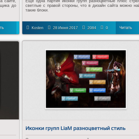
а сайте,
Еще одна партия иконки групп разноцветные плюс стре
рщика до
светлые с правой стороны, что в дизайн сайта можно на
такие блоки.
ть
Читать
Kosten
28 Июня 2017
2084
0
ее
далее
Иконки групп LiaM разноцветный стиль