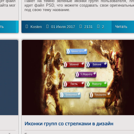
дет файл
Пакет на темно зеленые иконки групп пользователя, п
айта мог
идет файл PSD, что можете создавать свои оригинальны
под свою тему название.
ть
Читать
Kosten
01 Июля 2017
2131
2
ее
далее
Иконки групп со стрелками в дизайн