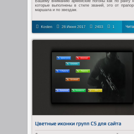
Вашему вниманию армейские погоны как по рангу н
которые выполнены в стиле званий, это от прапо
маршала и по звездам.
Чита
Kosten
28 Июня 2017
2403
1
дал
Цветные иконки групп CS для сайта