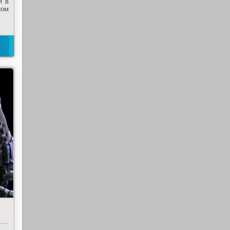
я в
ном