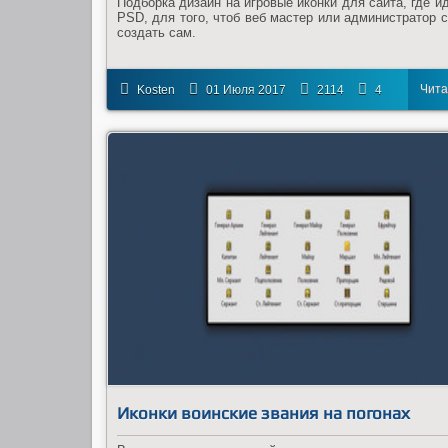
Подборка дизайн на игровые иконки для сайта, где и
PSD, для того, чтоб веб мастер или администратор с
создать сам.
Чита
Kosten
01 Июля 2017
2114
4
дал
Иконки воинские звания на погонах