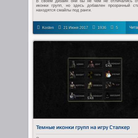
В своем дизайн они бы не чем не отличались о
иконки групп, но здесь добавлен прозрачный ст
находятся смайлы под ранги.
Чита
Kosten
21 Июня 2017
1936
5
дал
Темные иконки групп на игру Сталкер