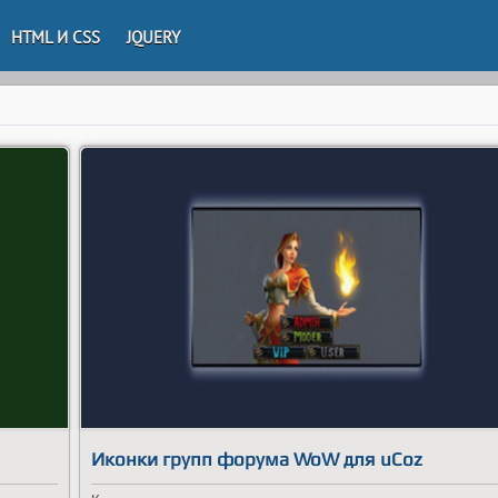
HTML И CSS
JQUERY
Иконки групп форума WoW для uCoz