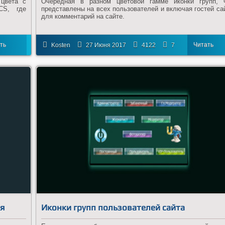
 цвета с
Очередная в разном цветовой гамме иконки групп, 
CS, где
представлены на всех пользователей и включая гостей са
для комментарий на сайте.
ть
Читать
Kosten
27 Июня 2017
4122
7
ее
далее
ля
Иконки групп пользователей сайта