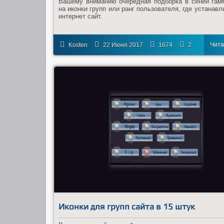
Вашему вниманию очередная подборка в сеней гам
на иконки групп или ранг пользователя, где устанав
интернет сайт.
Чита
Kosten
22 Июня 2017
1674
2
дал
Иконки для групп сайта в 15 штук