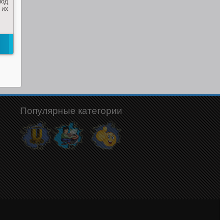
под
 их
Популярные категории