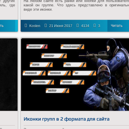
т других
На любом сайте есть ранки или кнопки для пользовател
иль, где
какой он группе. Что здесь представлено в оригиналь
виде эти иконки.
ть
Читать
Kosten
21 Июня 2017
4134
3
ее
далее
Иконки групп в 2 формата для сайта