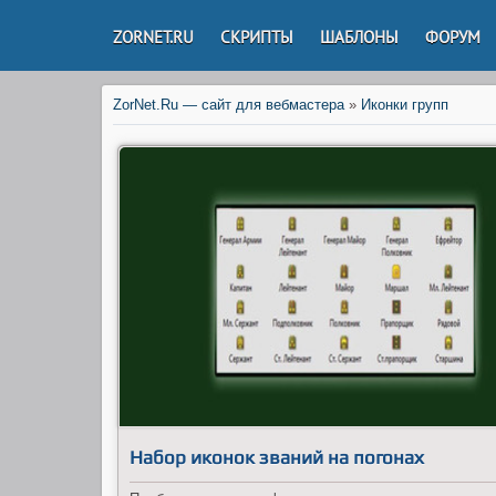
ZORNET.RU
СКРИПТЫ
ШАБЛОНЫ
ФОРУМ
ZorNet.Ru — сайт для вебмастера
»
Иконки групп
Набор иконок званий на погонах