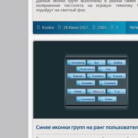
Данные иконки групп выполнены в разной гамме
изображение пистолета на игровую тематику 
подойдут на светлый фон.
Чита
Kosten
28 Июня 2017
2363
2
дал
Синее иконки групп на ранг пользовате