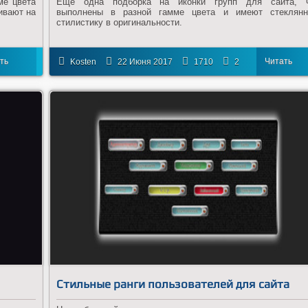
ме цвета
Еще одна подборка на иконки групп для сайта, 
ливают на
выполнены в разной гамме цвета и имеют стеклян
стилистику в оригинальности.
ть
Читать
Kosten
22 Июня 2017
1710
2
ее
далее
Стильные ранги пользователей для сайта