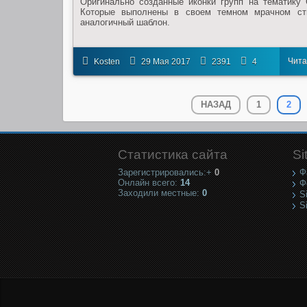
Оригинально созданные иконки групп на тематику 
Которые выполнены в своем темном мрачном ст
аналогичный шаблон.
Чита
Kosten
29 Мая 2017
2391
4
дал
НАЗАД
1
2
Статистика сайта
Si
Зарегистрировались:+
0
Ф
Онлайн всего:
14
Ф
Заходили местные:
0
S
S