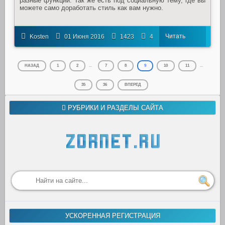
разные функций. Так же есть под социальную тему, где вы
можете само доработать стиль как вам нужно.
Читать
Kosten
01 Июня 2016
1423
4
далее
НАЗАД
1
2
...
7
8
9
10
11
...
35
36
ВПЕРЕД
РУБРИКИ И РАЗДЕЛЫ САЙТА
УСКОРЕННАЯ РЕГИСТРАЦИЯ