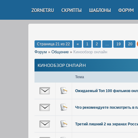
ZORNET.RU
СКРИПТЫ
ШАБЛОНЫ
ФОРУМ
Страница
21
из
22
«
1
2
…
19
20
Форум
»
Общение
»
Кинообзор онлайн
КИНООБЗОР ОНЛАЙН
Тема
Ожидаемый Топ 100 фильмов онл
Что рекомендуете посмотреть в 
Третий лишний 2 на экранах Росс