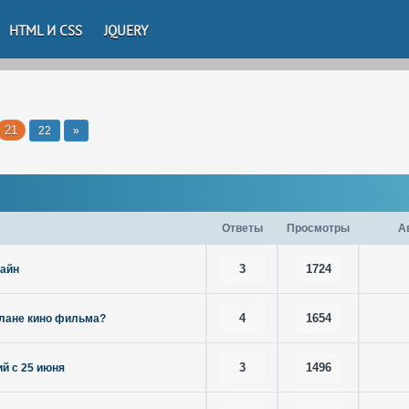
HTML И CSS
JQUERY
21
22
»
Ответы
Просмотры
А
3
1724
айн
4
1654
плане кино фильма?
3
1496
ий с 25 июня