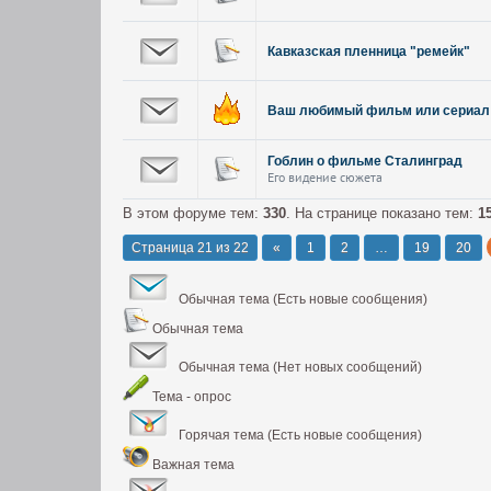
Кавказская пленница "ремейк"
Ваш любимый фильм или сериал
Гоблин о фильме Сталинград
Его видение сюжета
В этом форуме тем:
330
. На странице показано тем:
1
Страница
21
из
22
«
1
2
…
19
20
Обычная тема (Есть новые сообщения)
Обычная тема
Обычная тема (Нет новых сообщений)
Тема - опрос
Горячая тема (Есть новые сообщения)
Важная тема