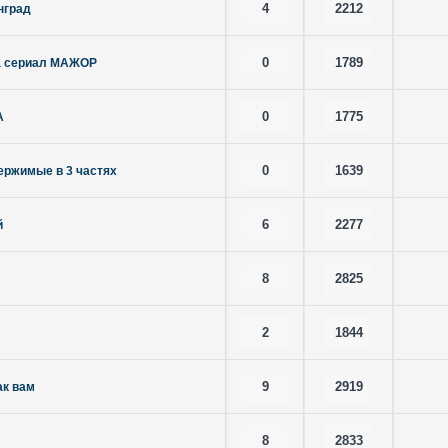
4
2212
нград
0
1789
на сериал МАЖОР
0
1775
А
0
1639
ержимые в 3 частях
6
2277
й
8
2825
2
1844
9
2919
ак вам
8
2833