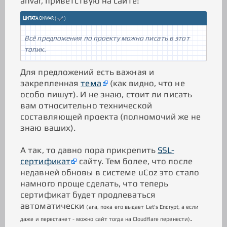
anvar, приветствую на сайте!
ЦИТАТА
ONWAR
(
)
Всё предложения по проекту можно писать в этот
топик.
Для предложений есть важная и
закрепленная
тема
(как видно, что не
особо пишут). И не знаю, стоит ли писать
вам относительно технической
составляющей проекта (полномочий же не
знаю ваших).
А так, то давно пора прикрепить
SSL-
сертификат
сайту. Тем более, что после
недавней обновы в системе uCoz это стало
намного проще сделать, что теперь
сертификат будет продлеваться
автоматически
(ага, пока его выдает Let's Encrypt, а если
.
даже и перестанет - можно сайт тогда на Cloudflare перенести)