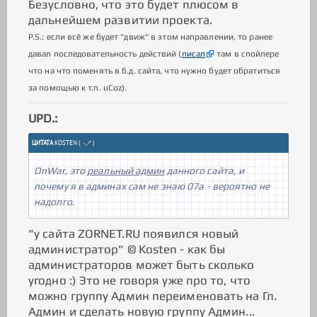
Безусловно, что это будет плюсом в
дальнейшем развитии проекта.
P.S.: если всё же будет "движ" в этом направлении, то ранее
давал последовательность действий (
писал
там в спойлере
что на что поменять в б.д. сайта, что нужно будет обратиться
за помощью к т.п. uCoz).
UPD.:
ЦИТАТА
KOSTEN
(
)
OnWar, это
реальный админ
данного сайта, и
почему я в админах сам не знаю 07a - вероятно не
надолго.
"у сайта ZORNET.RU появился новый
администратор" © Kosten - как бы
администраторов может быть сколько
угодно :) Это не говоря уже про то, что
можно группу Админ переименовать на Гл.
Админ и сделать новую группу Админ...