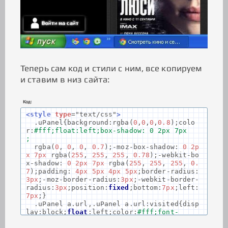
Теперь сам код и стили с ним, все копируем
и ставим в низ сайта:
Код:
<style
type
=
"text/css"
>
.
uPanel
{
background
:
rgba
(
0
,
0
,
0
,
0.8
);
colo
r
:
#fff;float:left;box-shadow: 0 2px 7px
;
rgba
(
0
,
0
,
0
,
0.7
);-
moz
-
box
-
shadow
:
0
2p
x
7px
rgba
(
255
,
255
,
255
,
0.78
);-
webkit
-
bo
x
-
shadow
:
0
2px
7px
rgba
(
255
,
255
,
255
,
0.
7
);
padding
:
4px
5px
4px
5px
;
border
-
radius
:
3px
;-
moz
-
border
-
radius
:
3px
;-
webkit
-
border
-
radius
:
3px
;
position
:
fixed
;
bottom
:
7px
;
left
:
7px
;}
.
uPanel a
.
url
,.
uPanel a
.
url
:
visited
{
disp
lay
:
block
;
float
:
left
;
color
:
#fff;font-
weight
:
bold
;
height
:
26px
;
line
-
height
:
26p