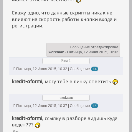
</iframe>
</div>
<?
endif
?>
Скажу одно, что данные скрипты никак не
влияют на скорость работы кнопки входа и
регистрации.
Сообщение отредактировал
workman
-
Пятница, 12 Июня 2015, 10:32
First-1
Пятница, 12 Июня 2015, 10:32 | Сообщение
14
kredit-oformi
, могу тебе в личку ответить
workman
Пятница, 12 Июня 2015, 10:37 | Сообщение
15
kredit-oformi
, ссылку в разборе видишь куда
ведет???
Код: