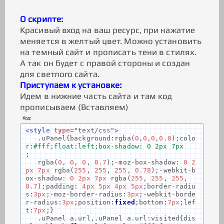
О скрипте:
Красивый вход на ваш ресурс, при нажатие
меняется в желтый цвет. Можно установить
на темный сайт и прописать тени в стилях.
А так он будет с правой стороны и создан
для светлого сайта.
Приступаем к установке:
Идем в нижние часть сайта и там код
прописываем (Вставляем)
Код:
<style
type
=
"text/css"
>
.
uPanel
{
background
:
rgba
(
0
,
0
,
0
,
0.8
);
colo
r
:
#fff;float:left;box-shadow: 0 2px 7px
;
rgba
(
0
,
0
,
0
,
0.7
);-
moz
-
box
-
shadow
:
0
2
px
7px
rgba
(
255
,
255
,
255
,
0.78
);-
webkit
-
b
ox
-
shadow
:
0
2px
7px
rgba
(
255
,
255
,
255
,
0.7
);
padding
:
4px
5px
4px
5px
;
border
-
radiu
s
:
3px
;-
moz
-
border
-
radius
:
3px
;-
webkit
-
borde
r
-
radius
:
3px
;
position
:
fixed
;
bottom
:
7px
;
lef
t
:
7px
;}
.
uPanel a
.
url
,.
uPanel a
.
url
:
visited
{
dis