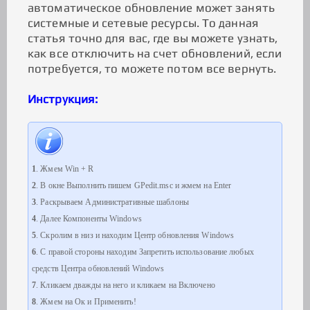
автоматическое обновление может занять
системные и сетевые ресурсы. То данная
статья точно для вас, где вы можете узнать,
как все отключить на счет обновлений, если
потребуется, то можете потом все вернуть.
Инструкция:
1
. Жмем Win + R
2
. В окне Выполнить пишем GPedit.msc и жмем на Enter
3
. Раскрываем Административные шаблоны
4
. Далее Компоненты Windows
5
. Скролим в низ и находим Центр обновления Windows
6
. С правой стороны находим Запретить использование любых
средств Центра обновлений Windows
7
. Кликаем дважды на него и кликаем на Включено
8
. Жмем на Ок и Применить!