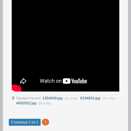
Прикрепления:
1454049.jpg
·
6194604.jpg
·
(21.3 Kb)
(76.1 Kb)
4600502.jpg
(55.6 Kb)
1
Страница
1
из
1