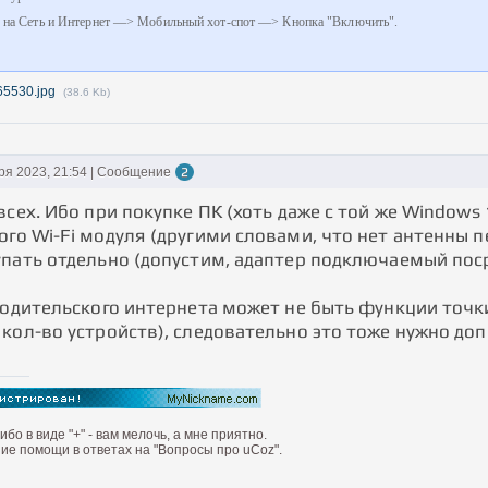
на Сеть и Интернет —> Мобильный хот-спот —> Кнопка "Включить".
65530.jpg
(38.6 Kb)
ря 2023, 21:54 | Сообщение
2
всех. Ибо при покупке ПК (хоть даже с той же Windows
ого Wi-Fi модуля (другими словами, что нет антенн
упать отдельно (допустим, адаптер подключаемый пос
родительского интернета может не быть функции точки
 кол-во устройств), следовательно это тоже нужно до
бо в виде "+" - вам мелочь, а мне приятно.
ие помощи в ответах на "Вопросы про uCoz".