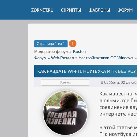
ZORNET.RU
СКРИПТЫ
ШАБЛОНЫ
ФОРУМ
1
Страница
1
из
1
Модератор форума:
Kosten
Форум
»
Web-Раздел
»
Настройка\твики ОС Windows
»
КАК РАЗДАТЬ WI-FI С НОУТБУКА И ПК БЕЗ РО
Kosten
Суббота, 02 Декаб
Как известно,
людьми, где бы
соединение дв
интернету, на
В этой статье
Fi с ноутбука