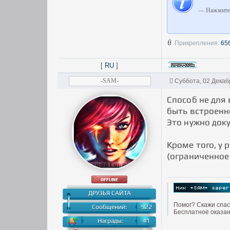
— Нажмите 
Прикрепления:
65
[
RU
]
-SAM-
Суббота, 02 Декаб
Способ не для 
быть встроенн
Это нужно док
Кроме того, у 
(ограниченное
ДРУЗЬЯ САЙТА
Помог? Скажи спаси
Сообщений:
922
Бесплатное оказан
Награды:
41