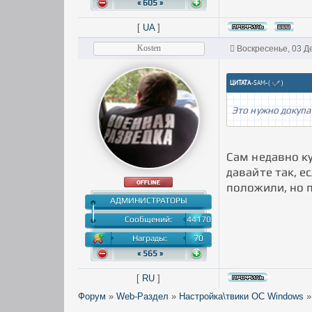
« 605 »
[
UA
]
Kosten
Воскресенье, 03 Д
ЦИТАТА
-SAM-
(
)
Это нужно докупа
Сам недавно ку
давайте так, е
положили, но п
АДМИНИСТРАТОРЫ
Сообщений:
44170
Награды:
70
« 565 »
[
RU
]
Форум
»
Web-Раздел
»
Настройка\твики ОС Windows
»