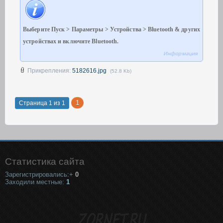
Выберите Пуск > Параметры > Устройства > Bluetooth & других
устройствах и включите Bluetooth.
Информация
Прикрепления:
5182616.jpg
(52.8 Kb)
1
Страница
1
из
1
Статистика сайта
Зарегистрировались:+
0
Заходили местные:
1