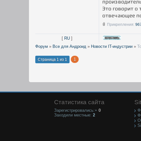
производитель
Это говорит о 
отвечающее по
Прикрепления:
96
[
RU
]
Форум
»
Все для Андроид
»
Новости IT-индустрии
»
Т
1
Страница
1
из
1
Статистика сайта
Si
Зарегистрировались:+
0
Ф
Заходили местные:
2
Ф
О
S