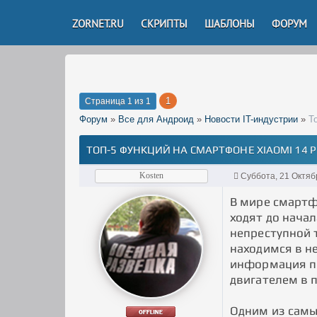
ZORNET.RU
СКРИПТЫ
ШАБЛОНЫ
ФОРУМ
1
Страница
1
из
1
Форум
»
Все для Андроид
»
Новости IT-индустрии
»
Т
ТОП-5 ФУНКЦИЙ НА СМАРТФОНЕ XIAOMI 14 
Kosten
Суббота, 21 Октяб
В мире смартф
ходят до начал
непреступной 
находимся в н
информация пр
двигателем в 
Одним из самы