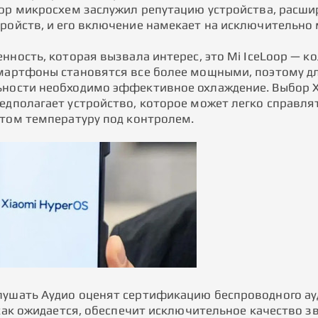
бор микросхем заслужил репутацию устройства, расш
ройств, и его включение намекает на исключительно
нность, которая вызвала интерес, это Mi IceLoop — к
мартфоны становятся все более мощными, поэтому д
ности необходимо эффективное охлаждение. Выбор Xi
едполагает устройство, которое может легко справля
этом температуру под контролем.
ушать Аудио оценят сертификацию беспроводного аудио
 как ожидается, обеспечит исключительное качество зв