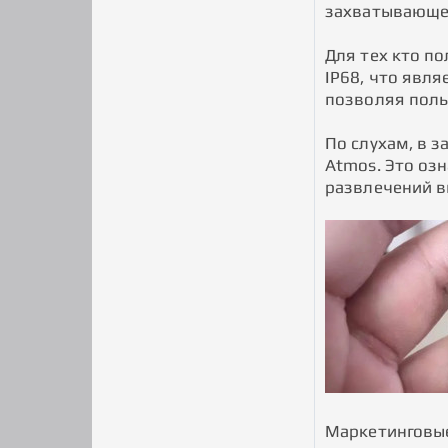
захватывающее
Для тех кто п
IP68, что явл
позволяя поль
По слухам, в з
Atmos. Это оз
развлечений в
Маркетинговые