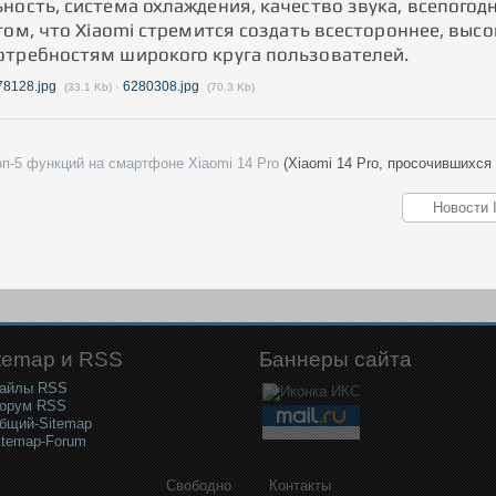
ность, система охлаждения, качество звука, всепогод
том, что Xiaomi стремится создать всестороннее, выс
требностям широкого круга пользователей.
78128.jpg
·
6280308.jpg
(33.1 Kb)
(70.3 Kb)
оп-5 функций на смартфоне Xiaomi 14 Pro
(Xiaomi 14 Pro, просочившихся
temap и RSS
Баннеры сайта
айлы RSS
орум RSS
бщий-Sitemap
itemap-Forum
Свободно
Контакты