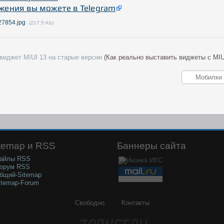
жения вы можете в Telegram
27854.jpg
(217.5 Kb)
виджет MIUI 13 на старые версии
(Как реально выставить виджеты с MIU
temap и RSS
Баннеры сайта
айлы RSS
орум RSS
бщий-Sitemap
itemap-Forum
Свободно
Контакты