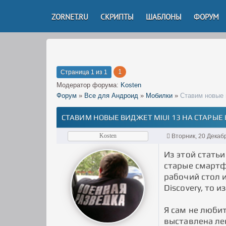
ZORNET.RU
СКРИПТЫ
ШАБЛОНЫ
ФОРУМ
1
Страница
1
из
1
Модератор форума:
Kosten
Форум
»
Все для Андроид
»
Мобилки
»
Ставим новые 
СТАВИМ НОВЫЕ ВИДЖЕТ MIUI 13 НА СТАРЫЕ
Kosten
Вторник, 20 Декаб
Из этой статьи
старые смартф
рабочий стол 
Discovery, то 
Я сам не любит
выставлена лен