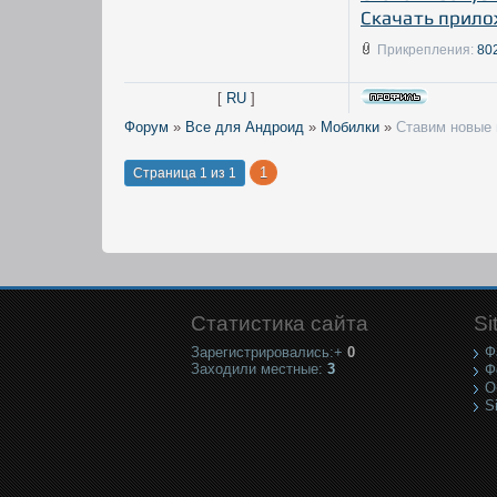
Скачать прило
Прикрепления:
80
[
RU
]
Форум
»
Все для Андроид
»
Мобилки
»
Ставим новые 
1
Страница
1
из
1
Статистика сайта
Si
Зарегистрировались:+
0
Ф
Заходили местные:
3
Ф
О
S