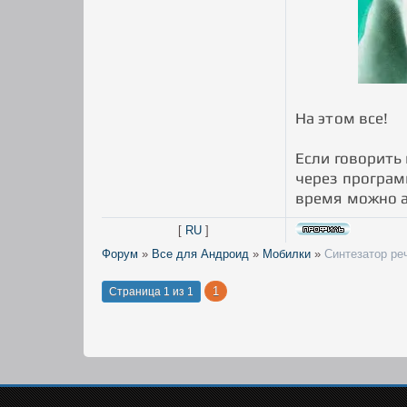
На этом все!
Если говорить 
через програм
время можно а
[
RU
]
Форум
»
Все для Андроид
»
Мобилки
»
Синтезатор ре
1
Страница
1
из
1