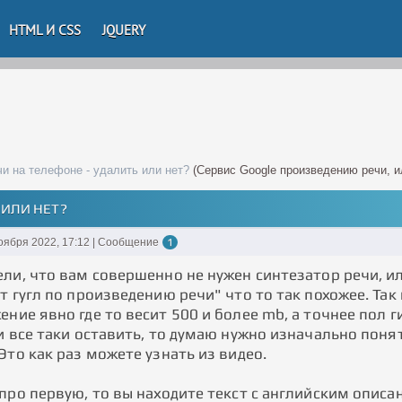
HTML И CSS
JQUERY
чи на телефоне - удалить или нет?
(Сервис Google произведению речи, и
 ИЛИ НЕТ?
оября 2022, 17:12 | Сообщение
1
ели, что вам совершенно не нужен синтезатор речи, и
т гугл по произведению речи" что то так похожее. Так
ние явно где то весит 500 и более mb, а точнее пол г
и все таки оставить, то думаю нужно изначально поня
Это как раз можете узнать из видео.
 про первую, то вы находите текст с английским опис