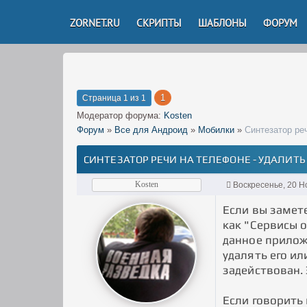
ZORNET.RU
СКРИПТЫ
ШАБЛОНЫ
ФОРУМ
1
Страница
1
из
1
Модератор форума:
Kosten
Форум
»
Все для Андроид
»
Мобилки
»
Синтезатор ре
СИНТЕЗАТОР РЕЧИ НА ТЕЛЕФОНЕ - УДАЛИТЬ
Kosten
Воскресенье, 20 Н
Если вы замет
как "Сервисы о
данное приложе
удалять его ил
задействован. 
Если говорить