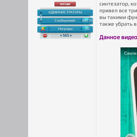
синтезатор, ко
привел все тр
АДМИНИСТРАТОРЫ
вы такими функ
Сообщений:
44170
также убрать в
Награды:
70
« 565 »
Данное видео