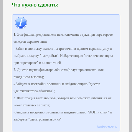
Что нужно сделать:
1.
Эта фишка предназначена на отключение звука при перевороте
телефон экраном вниз
- Зайти в звонилку, нажать на три точки в правом верхнем углу и
выбрать вкладку "настройки". Найдете опцию "отключение звука
при перевороте" и включите ей.
2.
Диктор идентификатора абонента(вслух произносить имя
входящего вызова);
- Зайдите в настройки звонилки и найдите опцию "диктор
идентификатора абонента" ;
3.
Фильтрация всех звонков, которая вам поможет избавиться от
нежелательных звонков;
-Зайдите в настройки звонилки и найдите опцию "АОН и спам" и
выберете "фильтровать звонки".
Информация