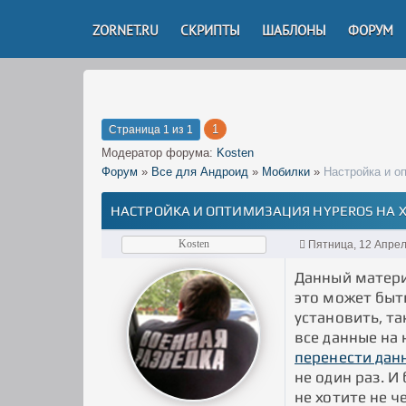
ZORNET.RU
СКРИПТЫ
ШАБЛОНЫ
ФОРУМ
1
Страница
1
из
1
Модератор форума:
Kosten
Форум
»
Все для Андроид
»
Мобилки
»
Настройка и о
НАСТРОЙКА И ОПТИМИЗАЦИЯ HYPEROS НА X
Kosten
Пятница, 12 Апрел
Данный матери
это может быть
установить, та
все данные на
перенести данн
не один раз. 
не хотите не ч