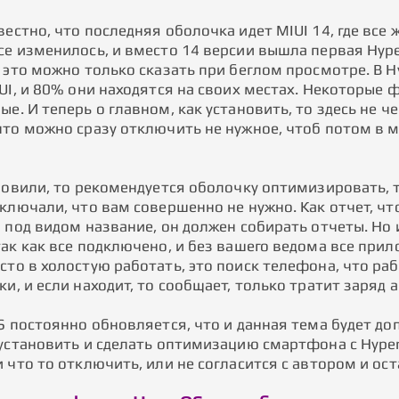
естно, что последняя оболочка идет MIUI 14, где все
е изменилось, и вместо 14 версии вышла первая HyperO
о это можно только сказать при беглом просмотре. В 
UI, и 80% они находятся на своих местах. Некоторые 
е. И теперь о главном, как установить, то здесь не че
что можно сразу отключить не нужное, чтоб потом в м
ановили, то рекомендуется оболочку оптимизировать, 
ключали, что вам совершенно не нужно. Как отчет, чт
а под видом название, он должен собирать отчеты. Но
ак как все подключено, и без вашего ведома все прил
то в холостую работать, это поиск телефона, что раб
и, и если находит, то сообщает, только тратит заряд 
S постоянно обновляется, что и данная тема будет до
установить и сделать оптимизацию смартфона с HyperO
и что то отключить, или не согласится с автором и о