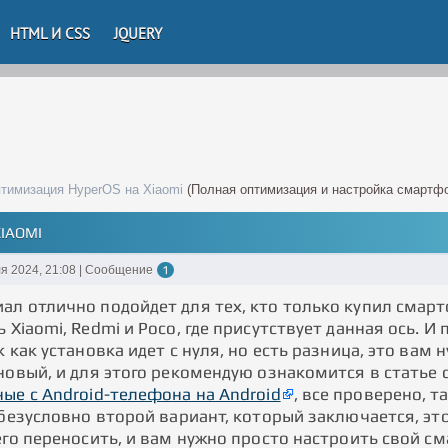
HTML И CSS
JQUERY
птимизация HyperOS на Xiaomi
(Полная оптимизация и настройка смартф
IAOMI
я 2024, 21:08 | Сообщение
1
ал отлично подойдет для тех, кто только купил смарт
 Xiaomi, Redmi и Poco, где присутствует данная ось. 
к как установка идет с нуля, но есть разница, это вам
 новый, и для этого рекомендую ознакомится в статье
ые с Android-телефона на Android
, все проверено, 
И безусловно второй вариант, который заключается, э
его переносить, и вам нужно просто настроить свой с