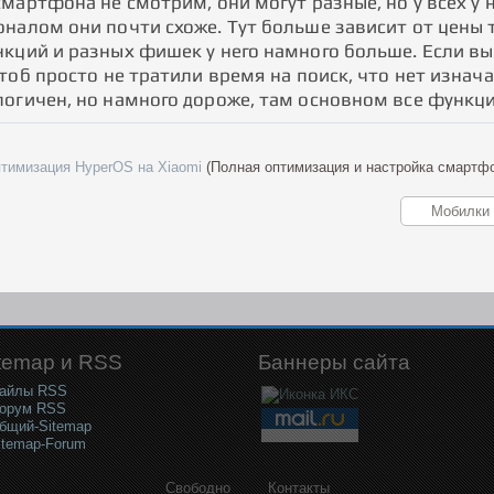
мартфона не смотрим, они могут разные, но у всех у 
налом они почти схоже. Тут больше зависит от цены 
ций и разных фишек у него намного больше. Если вы ч
тоб просто не тратили время на поиск, что нет изнач
огичен, но намного дороже, там основном все функци
птимизация HyperOS на Xiaomi
(Полная оптимизация и настройка смартф
temap и RSS
Баннеры сайта
айлы RSS
орум RSS
бщий-Sitemap
itemap-Forum
Свободно
Контакты