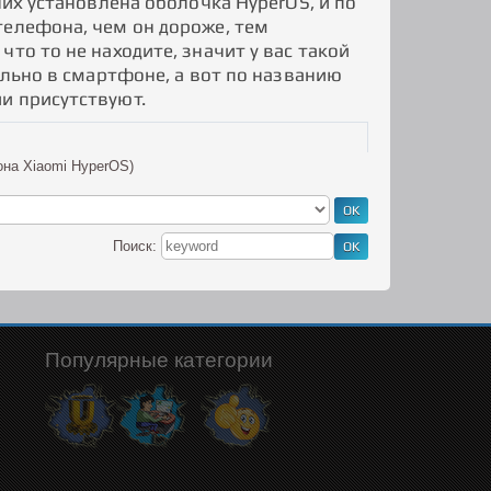
них установлена оболочка HyperOS, и по
телефона, чем он дороже, тем
то то не находите, значит у вас такой
ально в смартфоне, а вот по названию
и присутствуют.
она Xiaomi HyperOS)
Поиск:
Популярные категории