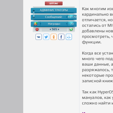
Как многим изв
АДМИНИСТРАТОРЫ
кардинально вс
Сообщений:
44170
отличается, н
Награды:
70
остались от MI
« 565 »
добавлены новы
просмотреть, 
функции.
Когда все уст
много чего под
ваши данные, 
разряжалось, т
некоторые прос
записной книжк
Так как HyperO
мануалов, как 
сложно найти 