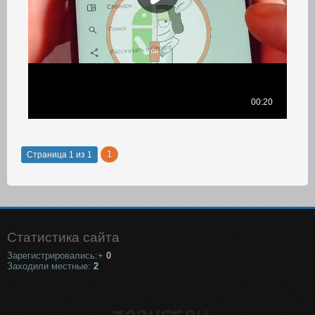
1
Страница
1
из
1
Статистика сайта
Зарегистрировались:+
0
Заходили местные:
2