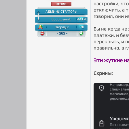
настройки, чт
отключить, а т
АДМИНИСТРАТОРЫ
говорил, они 
Сообщений:
44170
Награды:
70
Вы не когда не
« 565 »
платежи, и бе
перекрыть, и п
правильно, а г
Эти жуткие н
Скрины: