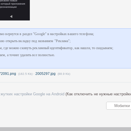
о вернутся в раздел "Google" в настройках вашего телефона;
но открыть вкладку под названием "Реклама";
, где можно скинуть рекламный идентификатор, как нашли, то скидываем;
ем, а точнее удалить все полностью.
72091.png
·
2005297.jpg
(182.5 Kb)
(88.9 Kb)
жутких настройки Google на Android
(Как отключить не нужные настройк