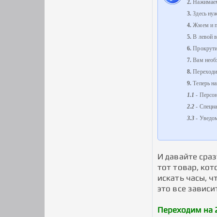
2.
Нажимаем 
3.
Здесь нуж
4.
Жмем и п
5.
В левой в
6.
Прокрутит
7.
Вам необх
8.
Переходи
9.
Теперь на
1.1
- Персон
2.2
- Специа
3.3
- Уведом
И давайте сра
тот товар, кот
искать часы, ч
это все зависи
Переходим на 