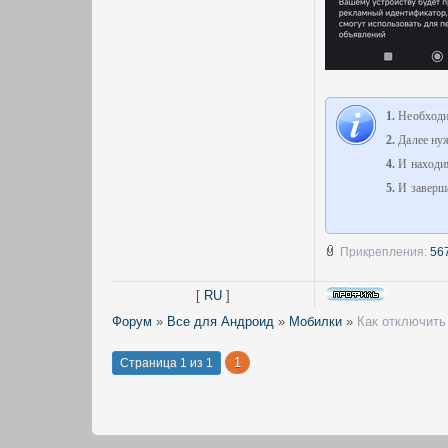
1.
Необходим
2.
Далее нуж
4.
И находим
5.
И заверша
Прикрепления:
56
[
RU
]
Форум
»
Все для Андроид
»
Мобилки
»
Как отключить 
1
Страница
1
из
1