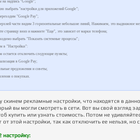
на надпись "Google";
но выбрать "настройки для приложений Google";
ереходим "Google Pay";
ерхней части видим 3 горизонтальные небольшие линий, Нажимаем, это выдвижное м
е страницу вниз и нажмите "Еще", это зависит от марки телефона;
одимо выбрать "Показать системные процессы";
м в "Настройки":
м остается отключить следующие пункты;
ализация в Google Pay;
льные предложения и советы;
ления о покупках.
зу скинем рекламные настройки, что находятся в данн
орый вы могли смотреть в сети. Вот вы свой взгляд за
тоб купить или узнать стоимость. Потом не удивляйте
т от этой настройки, так как отключить ее нельзя, но 
2 настройку: