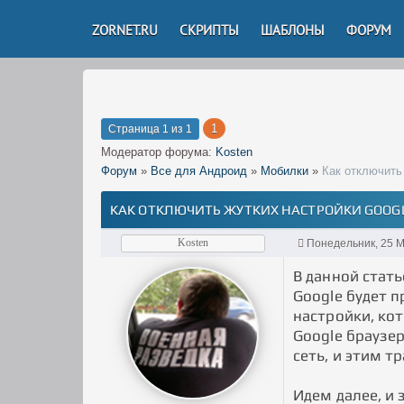
ZORNET.RU
СКРИПТЫ
ШАБЛОНЫ
ФОРУМ
1
Страница
1
из
1
Модератор форума:
Kosten
Форум
»
Все для Андроид
»
Мобилки
»
Как отключить 
КАК ОТКЛЮЧИТЬ ЖУТКИХ НАСТРОЙКИ GOOGL
Kosten
Понедельник, 25 М
В данной стать
Google будет п
настройки, кот
Google браузер
сеть, и этим т
Идем далее, и 