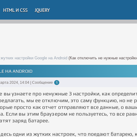
HTML И CSS
JQUERY
жутких настройки Google на Android
(Как отключить не нужные настройк
E НА ANDROID
арта 2024, 14:04 | Сообщение
1
е вы узнаете про ненужные 3 настройки, как определи
редлагать, мы ее отключим, это саму функцию, но не р
орые просто как отчет отправляют все данные, о ваши
а. Если вы этим браузером не пользуетесь, то все рав
ратят заряд батарее.
здесь одни из жутких настроек, что поедают батарею,