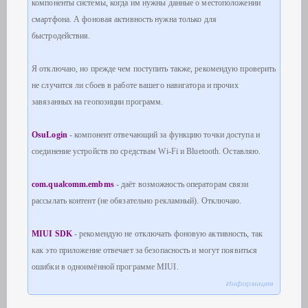
компоненты системы, когда им нужны данные о местоположении
смартфона. А фоновая активность нужна только для
быстродействия.
Я отключаю, но прежде чем поступить также, рекомендую проверить
не случится ли сбоев в работе вашего навигатора и прочих
завязанных на геопозиции программ.
OsuLogin
- компонент отвечающий за функцию точки доступа и
соединение устройств по средствам Wi-Fi и Bluetooth. Оставляю.
com.qualcomm.embms
- даёт возможность операторам связи
рассылать контент (не обязательно реклaмный). Отключаю.
MIUI SDK
- рекомендую не отключать фоновую активность, так
как это приложение отвечает за безопасность и могут появиться
ошибки в одноимённой программе MIUI.
Информация