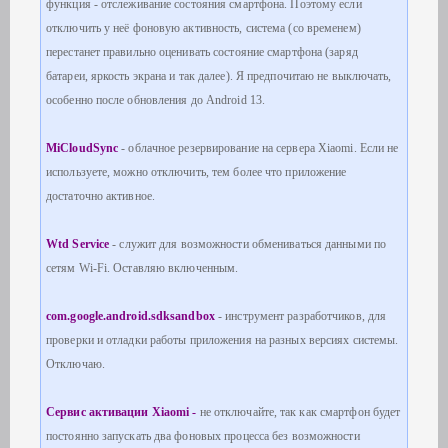
функция - отслеживание состояния смартфона. Поэтому если
отключить у неё фоновую активность, система (со временем)
перестанет правильно оценивать состояние смартфона (заряд
батареи, яркость экрана и так далее). Я предпочитаю не выключать,
особенно после обновления до Android 13.
MiCloudSync
- облачное резервирование на сервера Xiaomi. Если не
используете, можно отключить, тем более что приложение
достаточно активное.
Wtd Service
- служит для возможности обмениваться данными по
сетям Wi-Fi. Оставляю включенным.
com.google.android.sdksandbox
- инструмент разработчиков, для
проверки и отладки работы приложения на разных версиях системы.
Отключаю.
Сервис активации Xiaomi -
не отключайте, так как смартфон будет
постоянно запускать два фоновых процесса без возможности