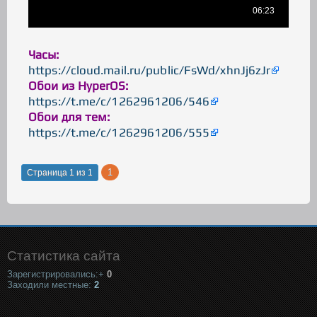
Часы:
https://cloud.mail.ru/public/FsWd/xhnJj6zJr
Обои из HyperOS:
https://t.me/c/1262961206/546
Обои для тем:
https://t.me/c/1262961206/555
1
Страница
1
из
1
Статистика сайта
Зарегистрировались:+
0
Заходили местные:
2