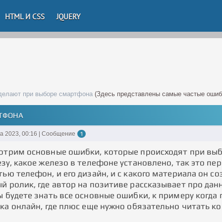
HTML И CSS
JQUERY
делают при выборе смартфона
(Здесь представлены самые частые ошиб
РТФОНА
та 2023, 00:16 | Сообщение
1
отрим основные ошибки, которые происходят при выб
зу, какое железо в телефоне установлено, так это пе
ью телефон, и его дизайн, и с какого материала он с
й ролик, где автор на позитиве рассказывает про дан
ы будете знать все основные ошибки, к примеру когда
пка онлайн, где плюс еще нужно обязательно читать к