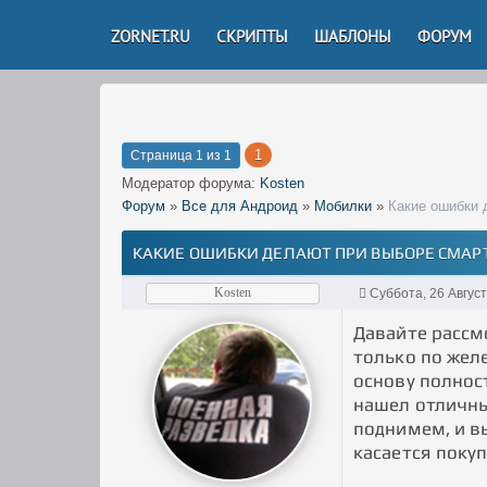
ZORNET.RU
СКРИПТЫ
ШАБЛОНЫ
ФОРУМ
1
Страница
1
из
1
Модератор форума:
Kosten
Форум
»
Все для Андроид
»
Мобилки
»
Какие ошибки 
КАКИЕ ОШИБКИ ДЕЛАЮТ ПРИ ВЫБОРЕ СМА
Kosten
Суббота, 26 Авгус
Давайте рассм
только по желе
основу полност
нашел отличны
поднимем, и в
касается поку