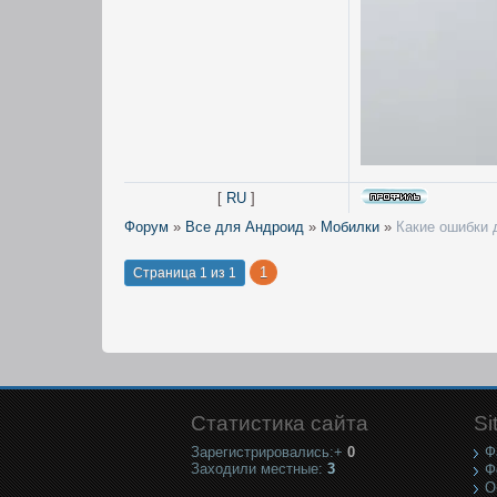
[
RU
]
Форум
»
Все для Андроид
»
Мобилки
»
Какие ошибки 
1
Страница
1
из
1
Статистика сайта
Si
Зарегистрировались:+
0
Ф
Заходили местные:
3
Ф
О