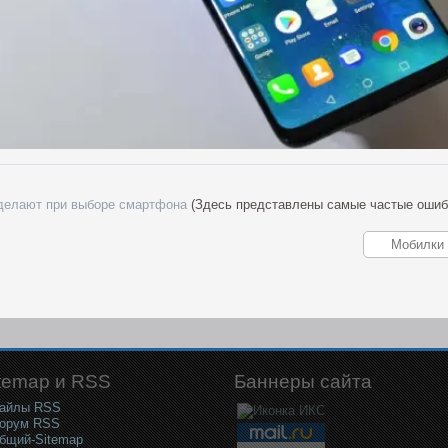
делают при выборе смартфона
(Здесь представлены самые частые ошиб
temap и RSS
Баннеры сайта
айлы RSS
орум RSS
бщий-Sitemap