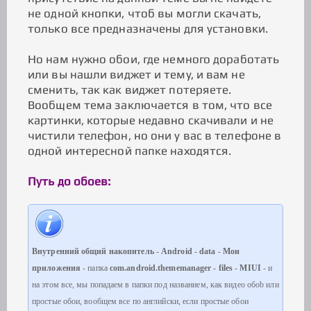
не одной кнопки, чтоб вы могли скачать,
только все предназначены для установки.
Но нам нужно обои, где немного доработать
или вы нашли виджет и тему, и вам не
сменить, так как виджет потеряете.
Вообщем тема заключается в том, что все
картинки, которые недавно скачивали и не
чистили телефон, но они у вас в телефоне в
одной интересной папке находятся.
Путь до обоев:
Внутренний общий накопитель
-
Android
-
data
-
Мои
приложения
- папка
com.android.thememanager
-
files
-
MIUI
- и
на этом все, мы попадаем в папки под названием, как видео обоb или
простые обои, вообщем все по английски, если простые обои