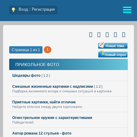
Вход
/
Регистрация
1
Страница
1
из
1
ПРИКОЛЬНОЕ ФОТО
Шедевры фото
[
1
2
]
Смешные жизненные картинки с надписями
[
1
2
]
Подборка жизненного юмора и смешных ситуаций в картинка
Приятные картинки, найти отличие
Найдите отличия между двумя картинками
Огнестрельное оружие с характеристиками
Побидителей
Автор романа 12 стульев - фото