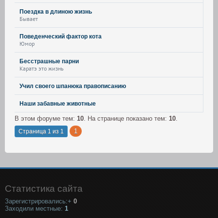
Поездка в длиною жизнь
Бывает
Поведенческий фактор кота
Юмор
Бесстрашные парни
Каратэ это жизнь
Учил своего шпанюка правописанию
Наши забавные животные
В этом форуме тем:
10
. На странице показано тем:
10
.
1
Страница
1
из
1
Статистика сайта
Зарегистрировались:+
0
Заходили местные:
1