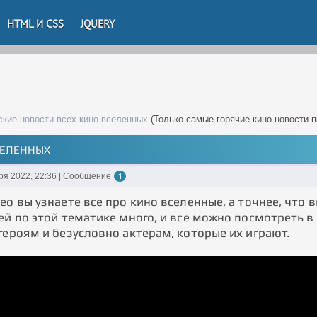
HTML И CSS
JQUERY
ские новости всех кино-вселенных
(Только самые горячие кино новости п
СЕЛЕННЫХ
ря 2022, 22:36 | Сообщение
1
ео вы узнаете все про кино вселенные, а точнее, что 
ей по этой тематике много, и все можно посмотреть в
героям и безусловно актерам, которые их играют.