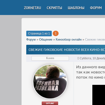
ZORNET.RU
СКРИПТЫ
ШАБЛОНЫ
ФОРУМ
1
Страница
1
из
1
Форум
»
Общение
»
Кинообзор онлайн
»
Свежие гиков
СВЕЖИЕ ГИКОВСКИЕ НОВОСТИ ВСЕХ КИНО-В
Kosten
Суббота, 10 Декаб
Из данного вид
так как новост
поток по кино 