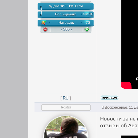
АДМИНИСТРАТОРЫ
Сообщений:
44170
Награды:
70
« 565 »
[
RU
]
Kosten
Воскресенье, 11 Д
Новости за не
отзывы об Ават