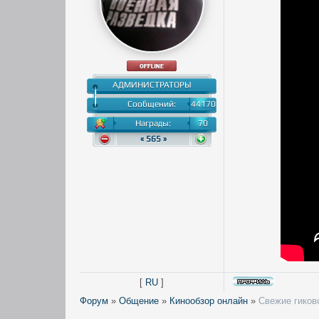
АДМИНИСТРАТОРЫ
Сообщений:
44170
Награды:
70
« 565 »
[
RU
]
Форум
»
Общение
»
Кинообзор онлайн
»
Свежие гиков