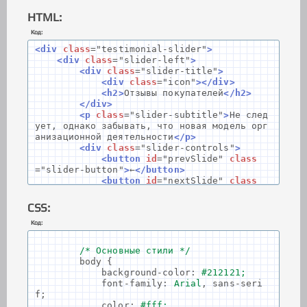
HTML:
Код:
<div
class
=
"testimonial-slider"
>
<div
class
=
"slider-left"
>
<div
class
=
"slider-title"
>
<div
class
=
"icon"
></div>
<h2>
Отзывы покупателей
</h2>
</div>
<p
class
=
"slider-subtitle"
>
Не след
ует, однако забывать, что новая модель орг
анизационной деятельности
</p>
<div
class
=
"slider-controls"
>
<button
id
=
"prevSlide"
class
=
"slider-button"
>
←
</button>
<button
id
=
"nextSlide"
class
=
"slider-button"
>
→
</button>
</div>
CSS:
</div>
Код:
<div
class
=
"testimonial-container"
>
<div
class
=
"testimonial-slide acti
/* Основные стили */
ve"
>
body
{
<p
class
=
"testimonial-text"
>
background
-
color
:
#212121;
<span
class
=
"quote-mark"
>
“
</span>
Идей
font
-
family
:
Arial
,
sans
-
seri
ные соображения высшего порядка, а также п
f
;
остоянный количественный рост и сфера наше
color
:
#fff;