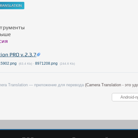
трументы
выше
сия
ion PRO v.2.3.7
15902.png
·
8971208.png
(63.4 Kb)
(244.6 Kb)
era Translation — приложение для перевода
(Camera Translation - это 