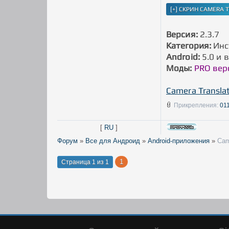
Версия:
2.3.7
Категория:
Инс
Android:
5.0 и 
Моды:
PRO вер
Camera Translat
Прикрепления:
01
[
RU
]
Форум
»
Все для Андроид
»
Android-приложения
»
Cam
1
Страница
1
из
1