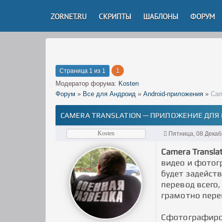
ZORNET.RU
СКРИПТЫ
ШАБЛОНЫ
ФОРУМ
1
Страница
1
из
1
Модератор форума:
Kosten
Форум
»
Все для Андроид
»
Android-приложения
»
Cam
CAMERA TRANSLATION — ПРИЛОЖЕНИЕ ДЛЯ
Kosten
Пятница, 08 Декаб
Camera Transla
видео и фотог
будет задейст
перевод всего,
грамотно пере
Сфотографиров