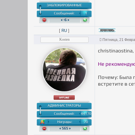
ЗАБЛОКИРОВАННЫЕ
Сообщений:
1
« -6 »
[
RU
]
Kosten
Пятница, 21 Февра
christinaostin
Не рекомендую
Почему: Была 
встретите в се
АДМИНИСТРАТОРЫ
Сообщений:
44170
Награды:
70
« 565 »