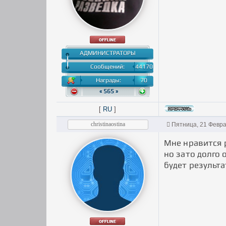
АДМИНИСТРАТОРЫ
Сообщений:
44170
Награды:
70
« 565 »
[
RU
]
christinaostina
Пятница, 21 Февра
Мне нравится р
но зато долго
будет результа