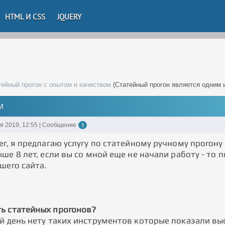
HTML И CSS
JQUERY
тейный прогон с опытом и качеством
(Статейный прогон является одним
М
ря 2019, 12:55 | Сообщение
1
г, я предлагаю услугу по статейному ручному прогону 
ше 8 лет, если вы со мной еще не начали работу - то 
шего сайта.
ь статейных прогонов?
й день нету таких инструментов которые показали выс