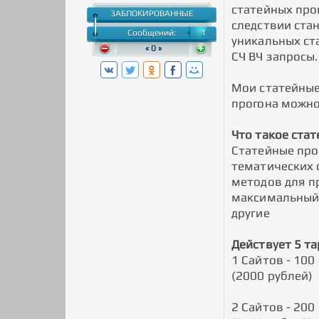
статейных про
ЗАБЛОКИРОВАННЫЕ
следствии ста
Сообщений:
1
уникальных ст
« 0 »
СЧ ВЧ запросы.
Мои статейные
прогона можно
Что такое ста
Cтатейные про
тематических 
методов для п
максимальный р
другие
Действует 5 т
1 Сайтов - 100
(2000 рублей)
2 Сайтов - 200