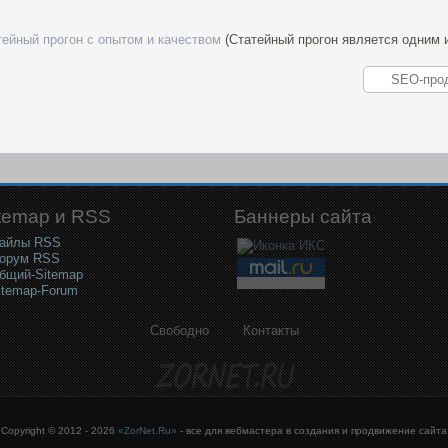
тейный прогон с опытом и качеством
(Статейный прогон является одним
temap и RSS
Баннеры сайта
айлы RSS
орум RSS
бщий-Sitemap
itemap-Forum
Свободно
Контакты
Copyright © 2012 - 2026
«ZorNet.Ru»
- все для вебмастера в создания и продвижение сайта