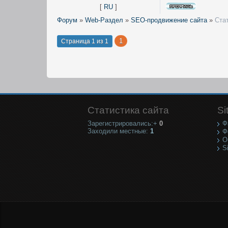
[
RU
]
Форум
»
Web-Раздел
»
SEO-продвижение сайта
»
Ста
1
Страница
1
из
1
Статистика сайта
Si
Зарегистрировались:+
0
Ф
Заходили местные:
1
Ф
О
S