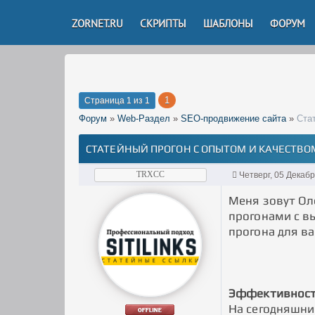
ZORNET.RU
СКРИПТЫ
ШАБЛОНЫ
ФОРУМ
1
Страница
1
из
1
Форум
»
Web-Раздел
»
SEO-продвижение сайта
»
Ста
СТАТЕЙНЫЙ ПРОГОН С ОПЫТОМ И КАЧЕСТВО
TRXCC
Четверг, 05 Декаб
Меня зовут Оле
прогонами с вы
прогона для ва
Эффективност
На сегодняшни