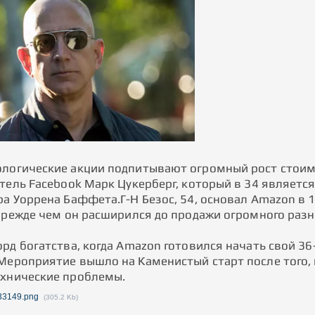
логические акции подпитывают огромный рост стоимо
атель Facebook Марк Цукерберг, который в 34 являетс
а Уоррена Баффета.Г-Н Безос, 54, основал Amazon в 19
 прежде чем он расширился до продажи огромного раз
рд богатства, когда Amazon готовился начать свой 36
Мероприятие вышло на Каменистый старт после того,
хнические проблемы.
33149.png
(305.2 Kb)