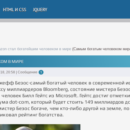
HTML И CSS
JQUERY
zon стал богатейшим человеком в мире
(Самым богатым человеком мир
КОМ В МИРЕ
18, 20:58 | Сообщение
1
жефф Безос-самый богатый человек в современной ис
ксу миллиардеров Bloomberg, состояние мистера Безо
человек Билл Гейтс из Microsoft. Гейтс достиг отмет
бума dot-com, который будет стоить 149 миллиардов д
мистер Безос богаче, чем кто-либо другой на земле, по
иковал рейтинг богатства.