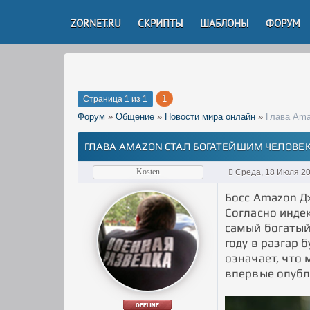
ZORNET.RU
СКРИПТЫ
ШАБЛОНЫ
ФОРУМ
1
Страница
1
из
1
Форум
»
Общение
»
Новости мира онлайн
»
Глава Ama
ГЛАВА AMAZON СТАЛ БОГАТЕЙШИМ ЧЕЛОВЕ
Kosten
Среда, 18 Июля 20
Босс Amazon Д
Согласно инде
самый богатый 
году в разгар 
означает, что 
впервые опубл