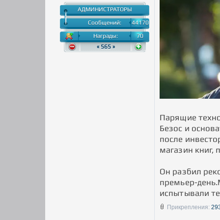
АДМИНИСТРАТОРЫ
Сообщений:
44170
Награды:
70
« 565 »
Парящие техно
Безос и основ
после инвестор
магазин книг,
Он разбил реко
премьер-день.
испытывали те
Прикрепления:
29