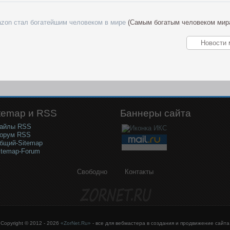
zon стал богатейшим человеком в мире
(Самым богатым человеком мир
temap и RSS
Баннеры сайта
айлы RSS
орум RSS
бщий-Sitemap
itemap-Forum
Свободно
Контакты
Copyright © 2012 - 2026
«ZorNet.Ru»
- все для вебмастера в создания и продвижение сайта