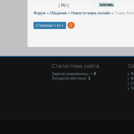
[
RU
]
Форум
»
Общение
»
Новости мира онлайн
»
Глава Ama
1
Страница
1
из
1
Статистика сайта
Si
Зарегистрировались:+
0
Ф
Заходили местные:
1
Ф
О
S