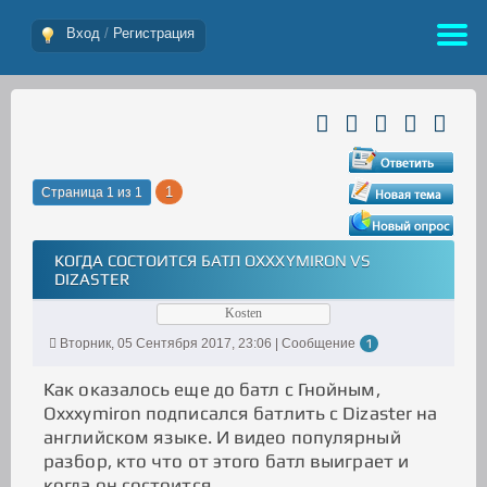
Вход
/
Регистрация
1
Страница
1
из
1
КОГДА СОСТОИТСЯ БАТЛ OXXXYMIRON VS
DIZASTER
Kosten
Вторник, 05 Сентября 2017, 23:06 | Сообщение
1
Как оказалось еще до батл с Гнойным,
Oxxxymiron подписался батлить с Dizaster на
английском языке. И видео популярный
разбор, кто что от этого батл выиграет и
когда он состоится.