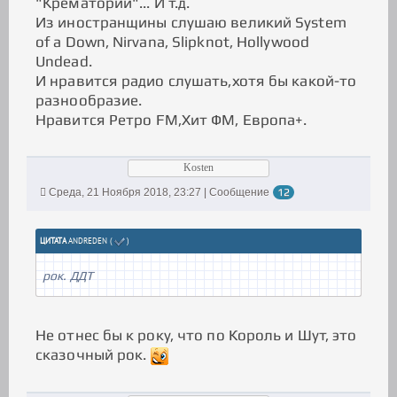
"Крематорий"... И т.д.
Из иностранщины слушаю великий System
of a Down, Nirvana, Slipknot, Hollywood
Undead.
И нравится радио слушать,хотя бы какой-то
разнообразие.
Нравится Ретро FM,Хит ФМ, Европа+.
Kosten
Среда, 21 Ноября 2018, 23:27 | Сообщение
12
ЦИТАТА
ANDREDEN
(
)
рок. ДДТ
Не отнес бы к року, что по Король и Шут, это
сказочный рок.