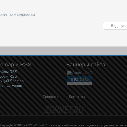
риев по материалам
temap и RSS
Баннеры сайта
айлы RSS
орум RSS
бщий-Sitemap
itemap-Forum
Свободно
Контакты
Copyright © 2012 - 2026
«ZorNet.Ru»
- все для вебмастера в создания и продвижение сайта