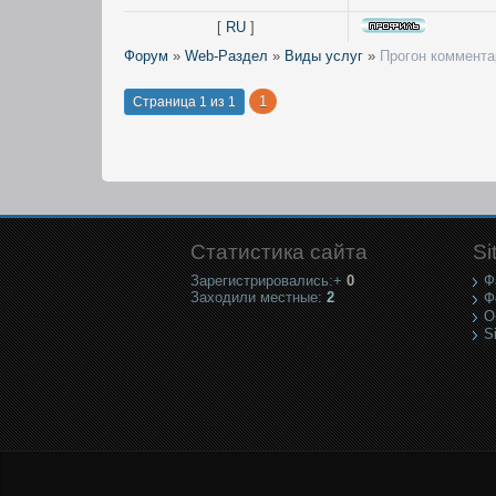
[
RU
]
Форум
»
Web-Раздел
»
Виды услуг
»
Прогон коммента
1
Страница
1
из
1
Статистика сайта
Si
Зарегистрировались:+
0
Ф
Заходили местные:
2
Ф
О
S