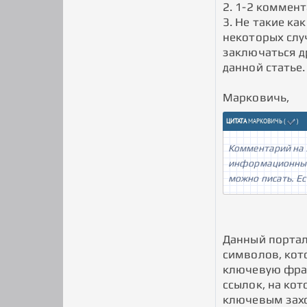
2. 1-2 коммен
3. Не такие ка
некоторых слу
заключаться д
данной статье.
Марковичь,
ЦИТАТА
МАРКОВИЧЬ
(
)
Комментарий на 3
информационный 
можно писать. Ес
Данный портал 
символов, кот
ключевую фраз
ссылок, на ко
ключевым зах