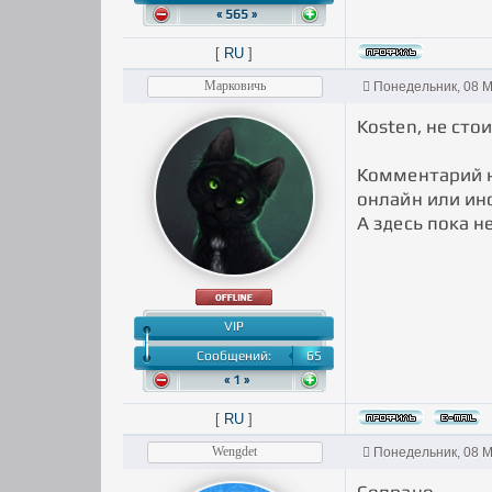
« 565 »
[
RU
]
Марковичь
Понедельник, 08 М
Kosten, не ст
Комментарий н
онлайн или ин
А здесь пока н
VIP
Сообщений:
65
« 1 »
[
RU
]
Wengdet
Понедельник, 08 М