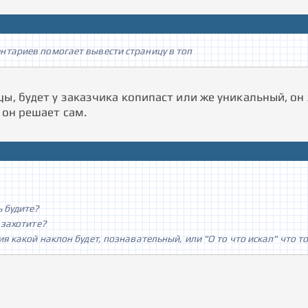
нтариев помогает вывести страницу в топ
цы, будет у заказчика копипаст или же уникальный, о
, он решает сам.
ь будите?
 захотите?
ия какой наклон будет, познавательный, или "О то что искал" что то