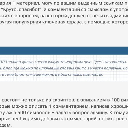
тария 1 материал, могу по вашим выданным ссылкам п
к "Круто, спасибо!", а комментарий со смыслом с упо
чаях с вопросом, на который должен ответить админис
ругая популярная ключевая фраза, с помощью которо
00 знаков должен нести какую то информацию. Здесь же скрипты, а
блог, где можно по ключевым словам как то вынести полезный ком
ть тема блог, там еще можно выбрать темы под посты.
состоит не только из скриптов, с описанием в 100 си
орые можно описать 1 комментарием, написав хороший
у аж в 500 символов + задать вопрос админу. К тому 
торые необходимо добавить комментарий, посмотрев 
одам.