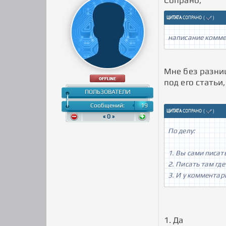
Сопрано,
ЦИТАТА
СОПРАНО
(
)
написание комме
Мне без разни
под его статьи
ПОЛЬЗОВАТЕЛИ
Сообщений:
19
ЦИТАТА
СОПРАНО
(
)
« 0 »
По делу:
1. Вы сами писат
2. Писать там где
3. И у комментар
1. Да