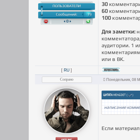
30
комментари
ПОЛЬЗОВАТЕЛИ
60
комментари
Сообщений:
19
100
комментар
« 0 »
Для заметки:
н
комментатора,
аудитории. 1 и
комментариями,
или в ВК.
[
RU
]
Сопрано
Понедельник, 08 М
ЦИТАТА
WENGDET
(
)
написание комме
Если материал