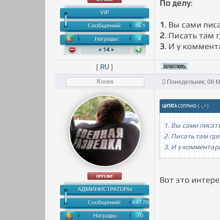
По делу
:
VIP
1
. Вы сами пис
Сообщений:
461
2
. Писать там 
Награды:
4
3
. И у коммент
« 14 »
[
RU
]
Kosten
Понедельник, 08 М
ЦИТАТА
СОПРАНО
(
)
1. Вы сами писат
2. Писать там где
3. И у комментар
Вот это интере
АДМИНИСТРАТОРЫ
Сообщений:
44170
Награды:
70