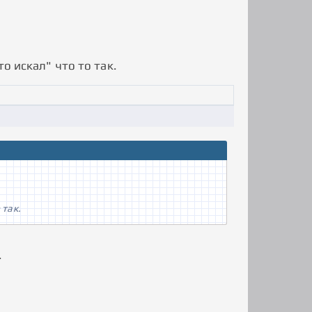
о искал" что то так.
 так.
.