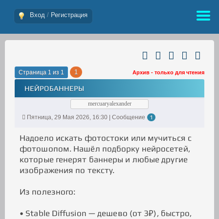
Вход
/
Регистрация
1
Страница
1
из
1
Архив - только для чтения
НЕЙРОБАННЕРЫ
mercuaryalexander
Пятница, 29 Мая 2026, 16:30 | Сообщение
1
Надоело искать фотостоки или мучиться с
фотошопом. Нашёл подборку нейросетей,
которые генерят баннеры и любые другие
изображения по тексту.
Из полезного:
• Stable Diffusion — дешево (от 3₽), быстро,