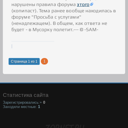
нарушены правила форума
этого
(копипаст). Тема ранее вообще находилась в
форуме "Просьба с услугами"
(ненадлежащем). В общем, как ответа не
будет - в Мусорку полетит.--- © -SAM-
1
Страница
1
из
1
Статистика сайта
Зарегистрировались:+
0
Заходили местные:
1