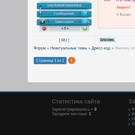
И в топку д
ЗАБЛОКИРОВАННЫЕ
Закрыто!
Сообщений:
1
© Kosten
Замечания:
20%
« 0 »
[
RU
]
Форум
»
Неактуальные темы
»
Дресс-код
»
Увеличу п
1
Страница
1
из
1
Статистика сайта
Si
Зарегистрировались:+
0
Ф
Заходили местные:
1
Ф
О
S