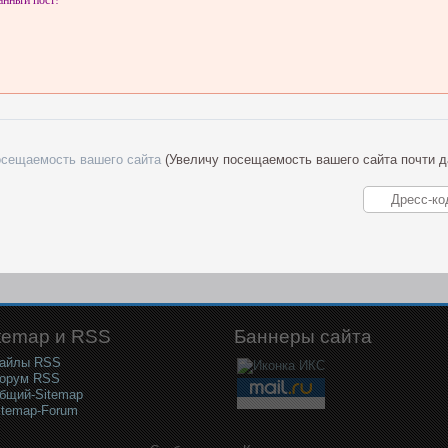
анный пост!
осещаемость вашего сайта
(Увеличу посещаемость вашего сайта почти д
temap и RSS
Баннеры сайта
айлы RSS
орум RSS
бщий-Sitemap
itemap-Forum