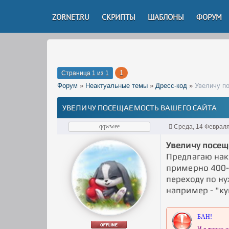
ZORNET.RU
СКРИПТЫ
ШАБЛОНЫ
ФОРУМ
1
Страница
1
из
1
Форум
»
Неактуальные темы
»
Дресс-код
»
Увеличу п
УВЕЛИЧУ ПОСЕЩАЕМОСТЬ ВАШЕГО САЙТА
qqwwee
Среда, 14 Февраля
Увеличу посещ
Предлагаю нак
примерно 400-
переходу по ну
например - "к
БАН!