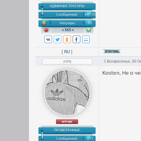
АДМИНИСТРАТОРЫ
Сообщений:
44170
Награды:
70
« 565 »
[
RU
]
yuriq
Воскресенье, 30 О
Kosten, Не о 
ПРОВЕРЕННЫЕ
Сообщений:
111