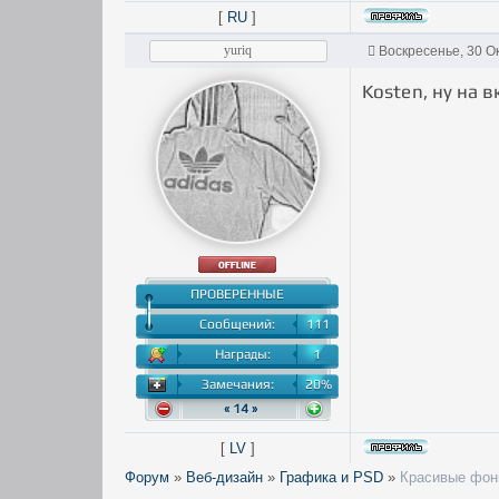
[
RU
]
yuriq
Воскресенье, 30 О
Kosten, ну на 
ПРОВЕРЕННЫЕ
Сообщений:
111
Награды:
1
Замечания:
20%
« 14 »
[
LV
]
Форум
»
Веб-дизайн
»
Графика и PSD
»
Красивые фон