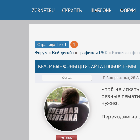
ZORNET.RU
СКРИПТЫ
ШАБЛОНЫ
ФОРУМ
1
Страница
1
из
1
Форум
»
Веб-дизайн
»
Графика и PSD
»
Красивые фон
КРАСИВЫЕ ФОНЫ ДЛЯ САЙТА ЛЮБОЙ ТЕМЫ
Kosten
Воскресенье, 28 А
Чтоб не искать
разные тематич
нужно.
Переходим на