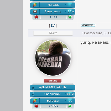
Награды:
1
Замечания:
20%
« 14 »
[
LV
]
Kosten
Воскресенье, 30 О
yuriq, не знаю,
АДМИНИСТРАТОРЫ
Сообщений:
44170
Награды:
70
« 565 »