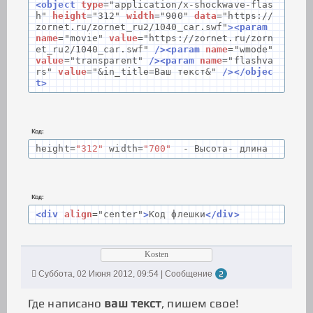
<object
type
=
"application/x-shockwave-flas
h"
height
=
"312"
width
=
"900"
data
=
"https://
zornet.ru/zornet_ru2/1040_car.swf"
><param
name
=
"movie"
value
=
"https://zornet.ru/zorn
et_ru2/1040_car.swf"
/><param
name
=
"wmode"
value
=
"transparent"
/><param
name
=
"flashva
rs"
value
=
"&in_title=Ваш текст&"
/></objec
t>
Код:
height
=
"312"
width
=
"700"
-
Высота-
длина
Код:
<div
align
=
"center"
>
Код флешки
</div>
Kosten
Суббота, 02 Июня 2012, 09:54 | Сообщение
2
Где написано
ваш текст
, пишем свое!