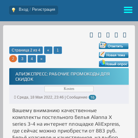
Вход
/
Регистрация
Страница
2
из
4
«
1
2
3
4
»
АЛИЭКСПРЕСС: РАБОЧИЕ ПРОМОКОДЫ ДЛЯ
СКИДОК
Kosten
Среда, 18 Мая 2022, 23:46 | Сообщение
16
Вашему вниманию качественные
комплекты постельного белья Alanna X
series 3-4 на интернет площадке AliExpress,
где сейчас можно приобрести от 883 руб.
Бельё красивое и качественное, на выбор