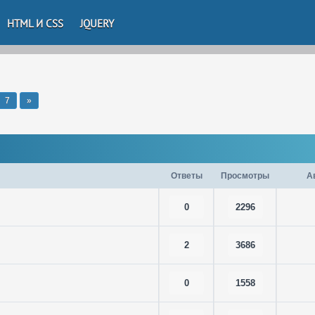
HTML И CSS
JQUERY
7
»
Ответы
Просмотры
А
0
2296
2
3686
0
1558