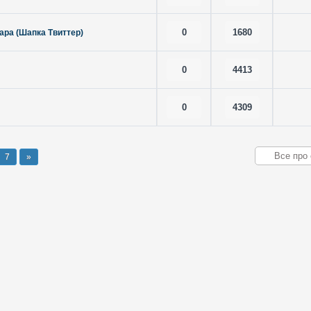
0
1680
ара (Шапка Твиттер)
0
4413
0
4309
7
»