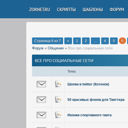
ZORNET.RU
СКРИПТЫ
ШАБЛОНЫ
ФОРУМ
6
Страница
6
из
7
«
1
2
…
4
5
Форум
»
Общение
»
Все про социальные сети
ВСЕ ПРО СОЦИАЛЬНЫЕ СЕТИ
Тема
Шапки в twitter (Котенок)
50 красивых фонов для Твиттера
Иконки спортивного твита