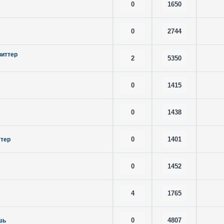
0
1650
0
2744
виттер
2
5350
0
1415
0
1438
0
1401
ттер
0
1452
4
1765
0
4807
шь